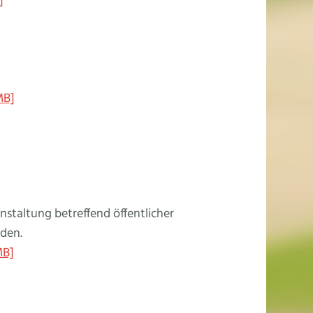
]
]
MB]
nstaltung betreffend öffentlicher
nden.
MB]