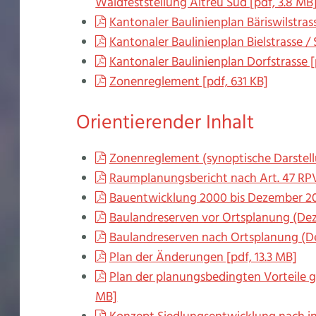
Waldfeststellung Altreu Süd [pdf, 3.8 MB
Kantonaler Baulinienplan Bäriswilstrass
Kantonaler Baulinienplan Bielstrasse / 
Kantonaler Baulinienplan Dorfstrasse [
Zonenreglement [pdf, 631 KB]
Orientierender Inhalt
Zonenreglement (synoptische Darstellu
Raumplanungsbericht nach Art. 47 RPV
Bauentwicklung 2000 bis Dezember 202
Baulandreserven vor Ortsplanung (Dez
Baulandreserven nach Ortsplanung (De
Plan der Änderungen [pdf, 13.3 MB]
Plan der planungsbedingten Vorteile 
MB]