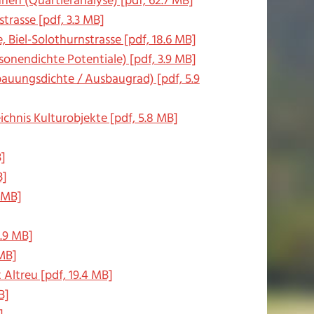
en (Quartieranalyse) [pdf, 62.7 MB]
rasse [pdf, 3.3 MB]
, Biel-Solothurnstrasse [pdf, 18.6 MB]
onendichte Potentiale) [pdf, 3.9 MB]
auungsdichte / Ausbaugrad) [pdf, 5.9
chnis Kulturobjekte [pdf, 5.8 MB]
B]
B]
 MB]
5.9 MB]
 MB]
ltreu [pdf, 19.4 MB]
B]