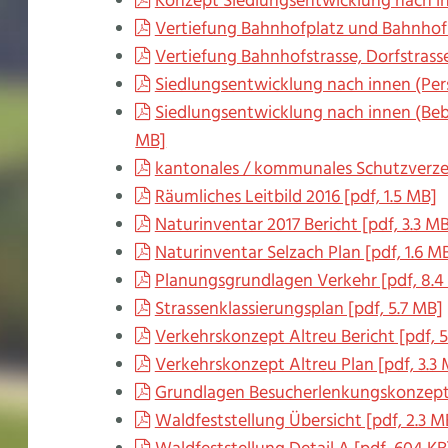
Konzept Siedlungsentwicklung nach inn
Vertiefung Bahnhofplatz und Bahnhofst
Vertiefung Bahnhofstrasse, Dorfstrasse
Siedlungsentwicklung nach innen (Pers
Siedlungsentwicklung nach innen (Beb
MB]
kantonales / kommunales Schutzverzei
Räumliches Leitbild 2016 [pdf, 1.5 MB]
Naturinventar 2017 Bericht [pdf, 3.3 M
Naturinventar Selzach Plan [pdf, 1.6 M
Planungsgrundlagen Verkehr [pdf, 8.4
Strassenklassierungsplan [pdf, 5.7 MB]
Verkehrskonzept Altreu Bericht [pdf, 
Verkehrskonzept Altreu Plan [pdf, 3.3
Grundlagen Besucherlenkungskonzept A
Waldfeststellung Übersicht [pdf, 2.3 M