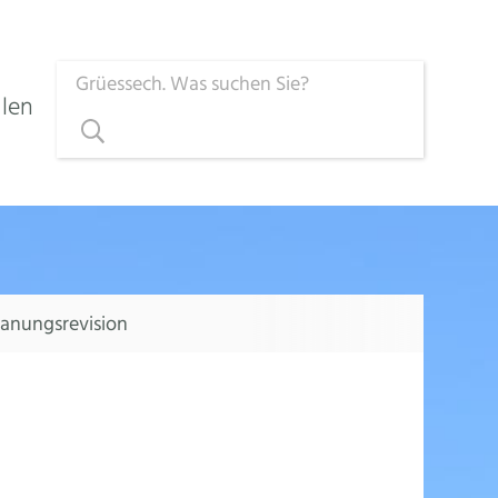
Suchbegriff
llen
Suche starten
lanungsrevision