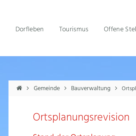
e
Dorfleben
Tourismus
Offene Ste
Hauptnavigation
Gemeinde
Bauverwaltung
Ortsp
Ortsplanungsrevision