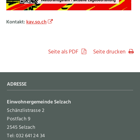
Kontakt:
kav.so.ch
Seite als PDF
Seite drucken
Footer
ADRESSE
Einwohnergemeinde Selzach
Schänzlistrasse 2
Postfach 9
2545 Selzach
Tel: 032 641 24 34