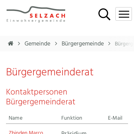
Navigieren in Selzach
Schnellnavigation
Mobi
Gemeinde
Bürgergemeinde
Bürgerg
Bürgergemeinderat
Kontaktpersonen
Bürgergemeinderat
Name
Funktion
E-Mail
Funktion
Zbinden
Marco