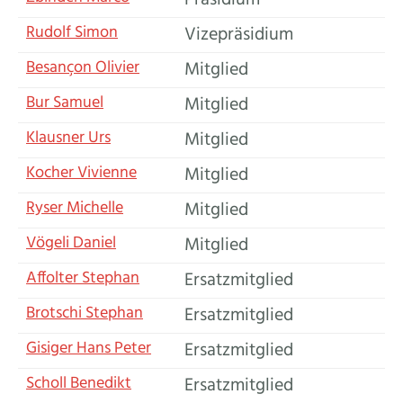
Präsidium
Funktion
Rudolf
Simon
Vizepräsidium
Funktion
Besançon
Olivier
Mitglied
Funktion
Bur
Samuel
Mitglied
Funktion
Klausner
Urs
Mitglied
Funktion
Kocher
Vivienne
Mitglied
Funktion
Ryser
Michelle
Mitglied
Funktion
Vögeli
Daniel
Mitglied
Funktion
Affolter
Stephan
Ersatzmitglied
Funktion
Brotschi
Stephan
Ersatzmitglied
Funktion
Gisiger
Hans Peter
Ersatzmitglied
Funktion
Scholl
Benedikt
Ersatzmitglied